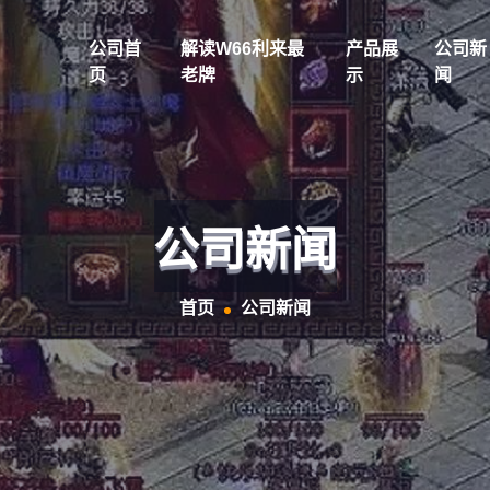
公司首
解读w66利来最
产品展
公司新
页
老牌
示
闻
公司新闻
首页
公司新闻