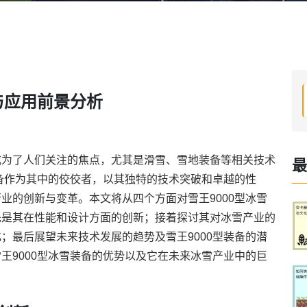
与应用前景分析
成为了人们关注的焦点，尤其是滑雪、雪地装备等相关技术
最
装备作为其中的佼佼者，以其独特的技术突破和卓越的性
业的创新与变革。本文将从四个方面对雪王9000型冰雪
先是其在性能和设计方面的创新；接着探讨其对冰雪产业的
；最后展望未来技术发展的趋势及雪王9000型装备的潜
王9000型冰雪装备的优势以及它在未来冰雪产业中的巨