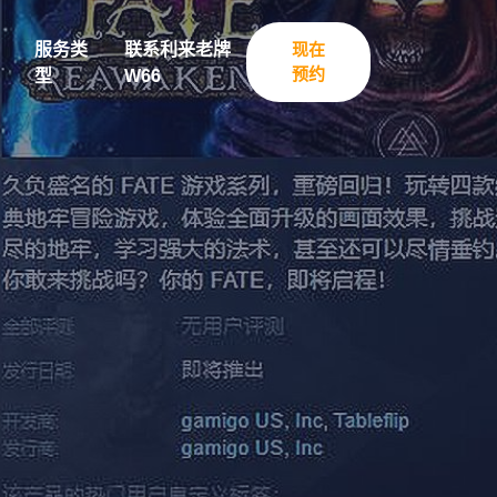
服务类
联系利来老牌
现在
预约
型
W66