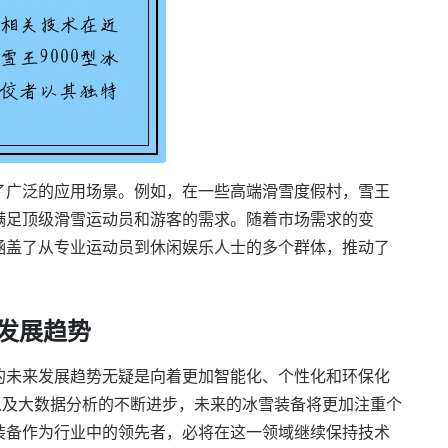
备了广泛的应用场景。例如，在一些高端滑雪度假村，雪王
以满足顶级滑雪运动员和游客的需求。随着市场需求的变
，涵盖了从专业运动员到休闲娱乐人士的多个群体，推动了
来发展趋势
备的未来发展趋势无疑是向着更加智能化、个性化和环保化
以及大数据分析的不断进步，未来的冰雪装备将更加注重个
型装备作为行业中的领先者，必将在这一领域继续保持技术