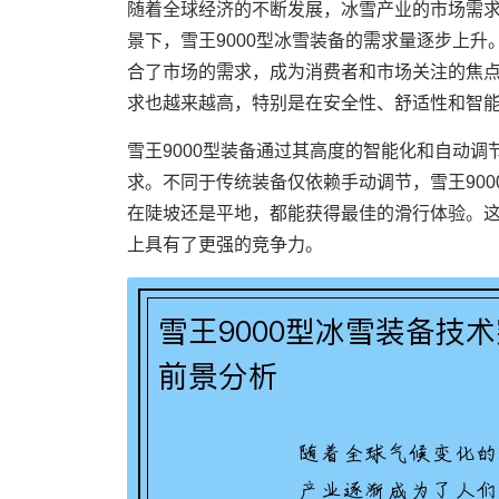
随着全球经济的不断发展，冰雪产业的市场需
景下，雪王9000型冰雪装备的需求量逐步上升
合了市场的需求，成为消费者和市场关注的焦
求也越来越高，特别是在安全性、舒适性和智
雪王9000型装备通过其高度的智能化和自动
求。不同于传统装备仅依赖手动调节，雪王90
在陡坡还是平地，都能获得最佳的滑行体验。这
上具有了更强的竞争力。