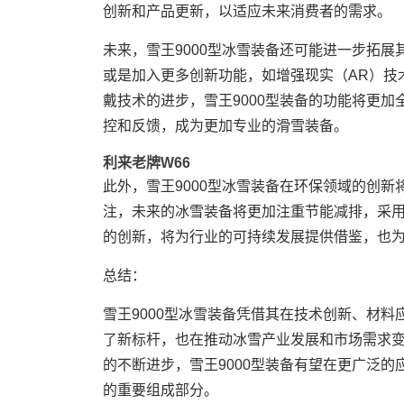
创新和产品更新，以适应未来消费者的需求。
未来，雪王9000型冰雪装备还可能进一步拓
或是加入更多创新功能，如增强现实（AR）技
戴技术的进步，雪王9000型装备的功能将更
控和反馈，成为更加专业的滑雪装备。
利来老牌W66
此外，雪王9000型冰雪装备在环保领域的创
注，未来的冰雪装备将更加注重节能减排，采用
的创新，将为行业的可持续发展提供借鉴，也
总结：
雪王9000型冰雪装备凭借其在技术创新、材
了新标杆，也在推动冰雪产业发展和市场需求
的不断进步，雪王9000型装备有望在更广泛
的重要组成部分。