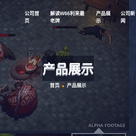
公司首
解读w66利来最
产品展
公司新
页
老牌
示
闻
产品展示
首页
产品展示