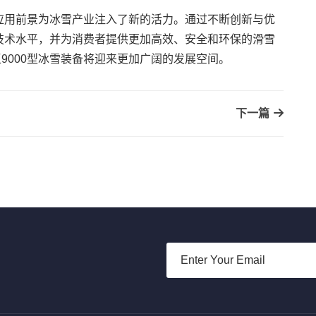
和应用前景为冰雪产业注入了新的活力。通过不断创新与优
的技术水平，并为消费者提供更加高效、安全和环保的滑雪
9000型冰雪装备将迎来更加广阔的发展空间。
下一篇