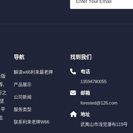
导航
找到我们
电话
解读w66利来最老牌
新版
13594780055
,
产品展示
所之
邮箱
公司新闻
坚
forested@126.com
。平
服务类型
地址
生
联系利来老牌W66
武夷山市浅觉瀑布119号