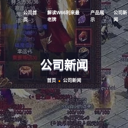
公司首
解读w66利来最
产品展
公司新
页
老牌
示
闻
公司新闻
首页
公司新闻