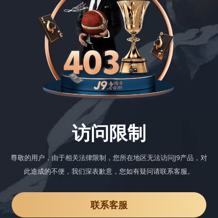
访问限制
尊敬的用户，由于相关法律限制，您所在地区无法访问J9产品，对
此造成的不便，我们深表歉意，您如有疑问请联系客服。
联系客服