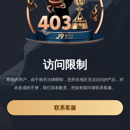
访问限制
尊敬的用户，由于相关法律限制，您所在地区无法访问J9产品，对
此造成的不便，我们深表歉意，您如有疑问请联系客服。
联系客服