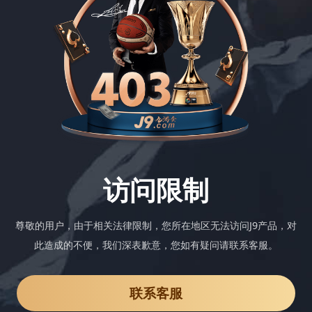
访问限制
尊敬的用户，由于相关法律限制，您所在地区无法访问J9产品，对
此造成的不便，我们深表歉意，您如有疑问请联系客服。
联系客服