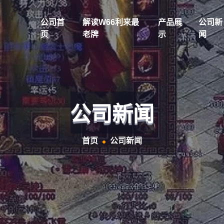
公司首
解读w66利来最
产品展
公司新
页
老牌
示
闻
公司新闻
首页
公司新闻