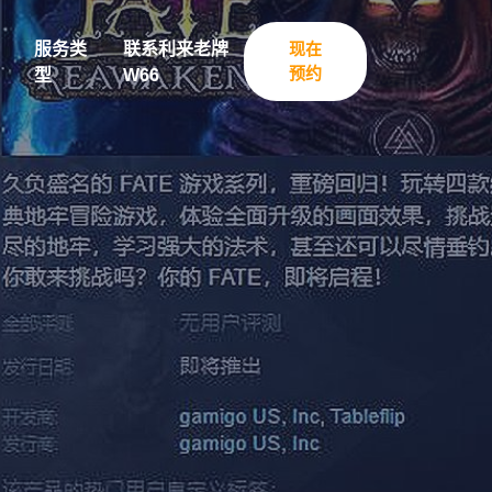
服务类
联系利来老牌
现在
预约
型
W66