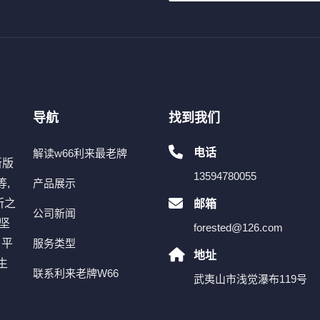
导航
找到我们
电话
解读w66利来最老牌
新版
13594780055
,
产品展示
所之
邮箱
公司新闻
坚
forested@126.com
。平
服务类型
地址
生
联系利来老牌W66
武夷山市浅觉瀑布119号