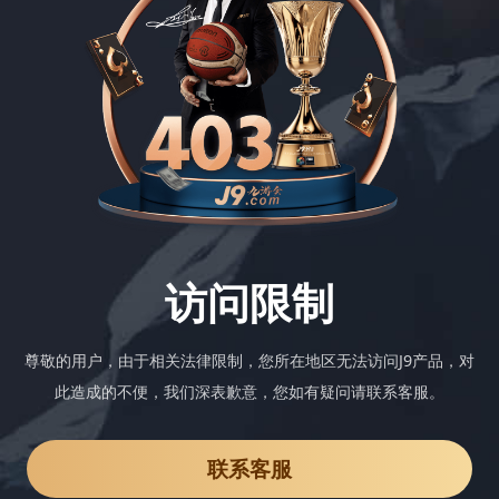
访问限制
尊敬的用户，由于相关法律限制，您所在地区无法访问J9产品，对
此造成的不便，我们深表歉意，您如有疑问请联系客服。
联系客服