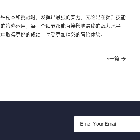
各种副本和挑战时，发挥出最强的实力。无论是在提升技能
中的策略运用，每一个细节都能直接影响最终的战力水平。
戏中取得更好的成绩，享受更加精彩的冒险体验。
下一篇