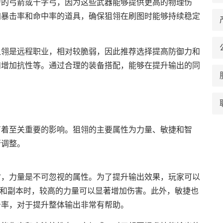
力的弓箭或十字弓，因为这些武器能够提供更高的物理伤
加暴击率和命中率的道具，确保狙翎在刷图时能够持续稳定
狙翎是远程职业，相对较脆弱，因此推荐选择提高防御力和
和增加抗性等。通过合理的装备搭配，能够在提升输出的同
有着至关重要的影响。狙翎的主要属性为力量、敏捷和智
行调整。
时，力量是不可忽视的属性。为了提升输出效果，玩家可以
S和副本时，较高的力量可以显著增加伤害。此外，敏捷也
击率，对于提升整体输出非常有帮助。