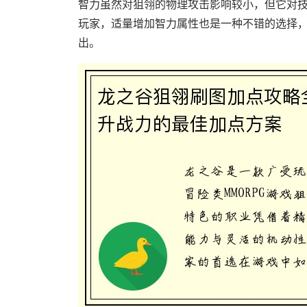
智力虽然对狙翎的物理攻击影响较小，但它对
玩家，适量增加智力属性也是一种不错的选择，
出。