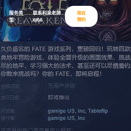
服务类
联系利来老牌
现在
预约
型
W66