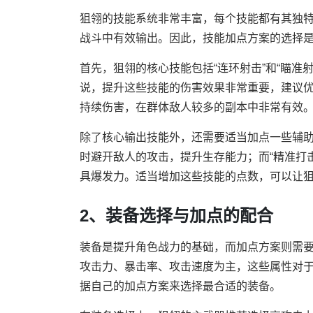
狙翎的技能系统非常丰富，每个技能都有其独
战斗中有效输出。因此，技能加点方案的选择
首先，狙翎的核心技能包括“连环射击”和“瞄准
说，提升这些技能的伤害效果非常重要，建议优
持续伤害，在群体敌人较多的副本中非常有效
除了核心输出技能外，还需要适当加点一些辅助技
时避开敌人的攻击，提升生存能力；而“精准打
具爆发力。适当增加这些技能的点数，可以让
2、装备选择与加点的配合
装备是提升角色战力的基础，而加点方案则需
攻击力、暴击率、攻击速度为主，这些属性对
据自己的加点方案来选择最合适的装备。