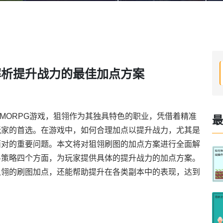
解析提升战力的最佳加点方案
MORPG游戏，狙翎作为其独具特色的职业，凭借着精准
最
玩家的首选。在游戏中，如何合理加点以提升战力，尤其是
面对的重要问题。本文将对狙翎刷图的加点方案进行全面解
斗策略四个方面，为玩家提供具体的提升战力的加点方案。
狙翎的刷图加点，还能帮助提升在各类副本中的表现，达到