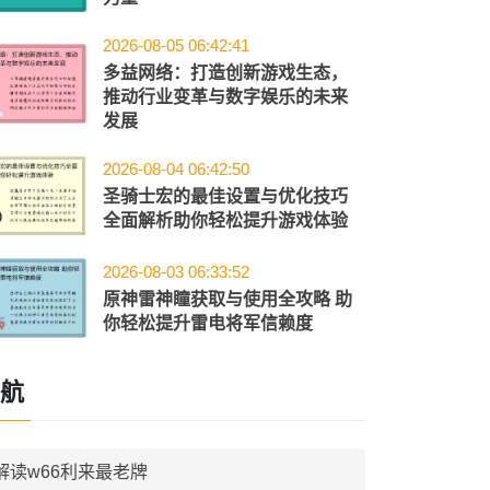
2026-08-05 06:42:41
多益网络：打造创新游戏生态，
推动行业变革与数字娱乐的未来
发展
2026-08-04 06:42:50
圣骑士宏的最佳设置与优化技巧
全面解析助你轻松提升游戏体验
2026-08-03 06:33:52
原神雷神瞳获取与使用全攻略 助
你轻松提升雷电将军信赖度
航
解读w66利来最老牌