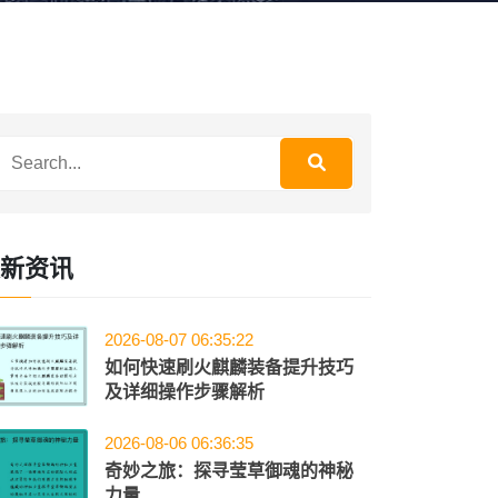
新资讯
2026-08-07 06:35:22
如何快速刷火麒麟装备提升技巧
及详细操作步骤解析
2026-08-06 06:36:35
奇妙之旅：探寻莹草御魂的神秘
力量